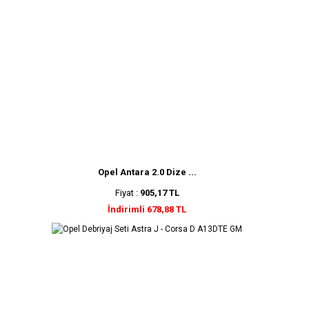
Opel Antara 2.0 Dize ...
Fiyat :
905,17 TL
İndirimli 678,88 TL