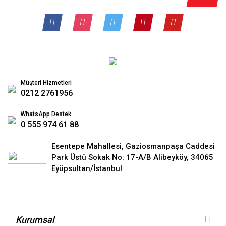
Ope
Yeni Mokka
Op
Se
Ka
Op
Zafira A
Diş
Op
Bor
Zafira B
Opel Korn
Ope
Zafira C
Su
Müşteri Hizmetleri
0212 2761956
WhatsApp Destek
0 555 974 61 88
Esentepe Mahallesi, Gaziosmanpaşa Caddesi
Park Üstü Sokak No: 17-A/B Alibeyköy, 34065
Eyüpsultan/İstanbul
Kurumsal