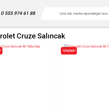
0 555 974 61 88
rolet Cruze Salıncak
İ
TÜKENDİ