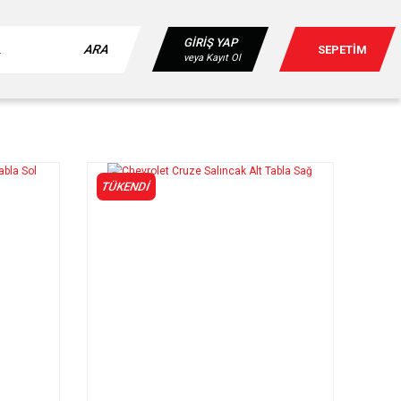
GİRİŞ YAP
ARA
SEPETİM
veya Kayıt Ol
TÜKENDİ