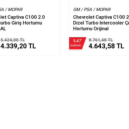
SA / MOPAR
GM / PSA / MOPAR
let Captiva C100 2.0
Chevrolet Captiva C100 2
Turbo Giriş Hortumu
Dizel Turbo Intercooler Ç
NAL
Hortumu Orijinal
5.424,00 TL
8.761,48 TL
%47
4.339,20 TL
4.643,58 TL
indirim