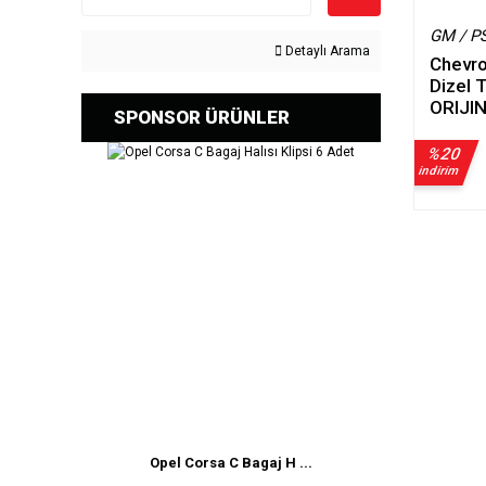
GM / P
Detaylı Arama
Chevro
Dizel 
ORIJI
SPONSOR ÜRÜNLER
%20
indirim
Opel Corsa C Bagaj H ...