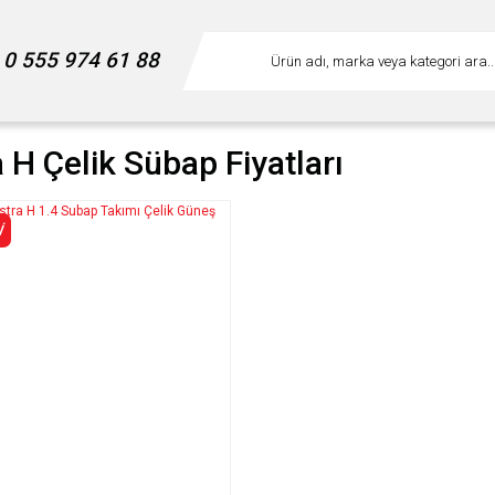
0 555 974 61 88
 H Çelik Sübap Fiyatları
İ