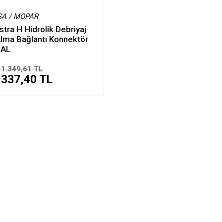
SA / MOPAR
stra H Hidrolik Debriyaj
lma Bağlantı Konnektör
NAL
1.349,61 TL
337,40 TL