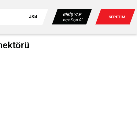
GİRİŞ YAP
ARA
SEPETİM
veya Kayıt Ol
nnektörü