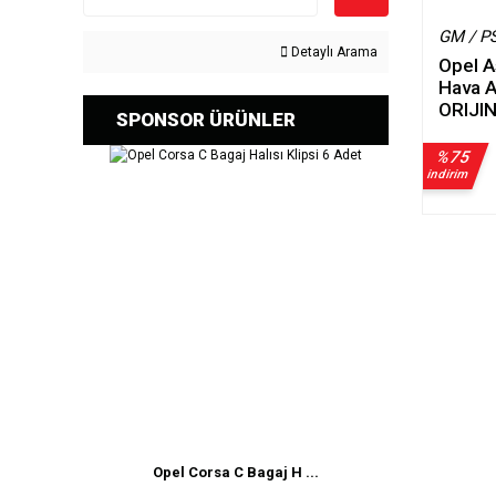
GM / P
Detaylı Arama
Opel A
Hava A
ORIJI
SPONSOR ÜRÜNLER
%75
indirim
Opel Corsa C Bagaj H ...