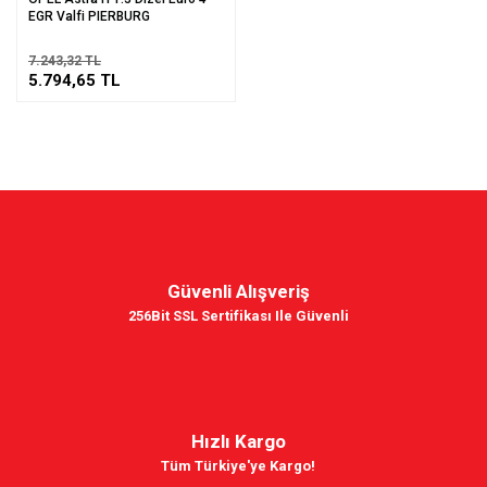
EGR Valfi PIERBURG
7.243,32 TL
5.794,65 TL
Güvenli Alışveriş
256Bit SSL Sertifikası Ile Güvenli
Hızlı Kargo
Tüm Türkiye'ye Kargo!