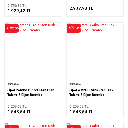
2.756,32 TL
2.937,93 TL
1.929,42 TL
TÜKENDİ
TÜKENDİ
%30
%30
BREMBO
BREMBO
Opel Combo C Arka Fren Disk
Opel Astra G Arka Fren Disk
Takımı 5 Bijon Brembo
Takımı 5 Bijon Brembo
2.205,05 TL
2.205,05 TL
1.543,54 TL
1.543,54 TL