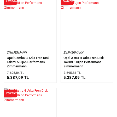
TÜKENDİ
TÜKENDİ
%30
%30
ZIMMERMANN
ZIMMERMANN
Opel Combo C Arka Fren Disk
Opel Astra H Arka Fren Disk
Takımı 5 Bijon Performans
Takımı 5 Bijon Performans
Zimmermann
Zimmermann
7.695,84 TL
7.695,84 TL
5.387,09 TL
5.387,09 TL
TÜKENDİ
%30