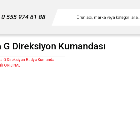
0 555 974 61 88
a G Direksiyon Kumandası