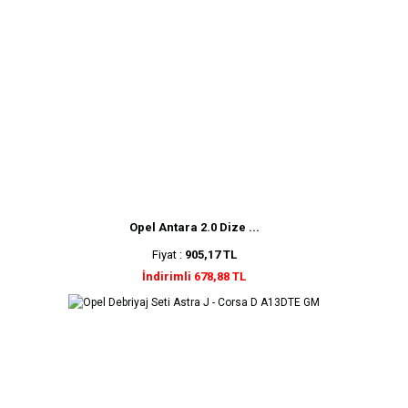
Opel Antara 2.0 Dize ...
Fiyat :
905,17 TL
İndirimli 678,88 TL