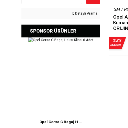
GM / P
Detaylı Arama
Opel A
Kumand
ORIJI
SPONSOR ÜRÜNLER
%83
indirim
Opel Corsa C Bagaj H ...