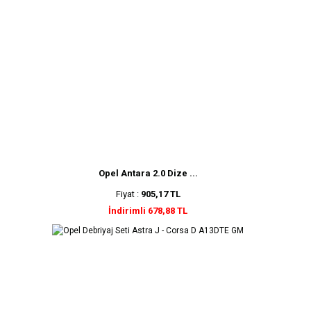
Opel Antara 2.0 Dize ...
Fiyat :
905,17 TL
İndirimli 678,88 TL