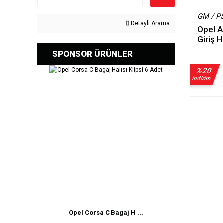
GM / P
Detaylı Arama
Opel A
Giriş 
SPONSOR ÜRÜNLER
%20
indirim
Opel Corsa C Bagaj H ...