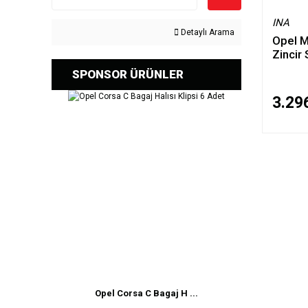
INA
Detaylı Arama
Opel M
Zincir 
SPONSOR ÜRÜNLER
3.29
Opel Corsa C Bagaj H ...