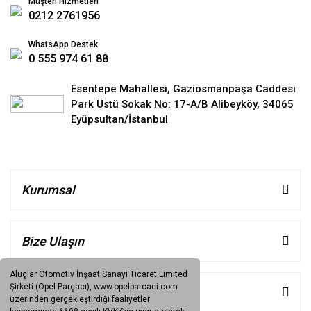
Müşteri Hizmetleri
0212 2761956
WhatsApp Destek
0 555 974 61 88
Esentepe Mahallesi, Gaziosmanpaşa Caddesi
Park Üstü Sokak No: 17-A/B Alibeyköy, 34065
Eyüpsultan/İstanbul
Kurumsal
Bize Ulaşın
Aluçlar Otomotiv İnşaat Sanayi Ticaret Limited
Şirketi (Opel Parçacı), www.opelparcaci.com
Müşteri Hizmetleri
üzerinden gerçekleştirdiği faaliyetler