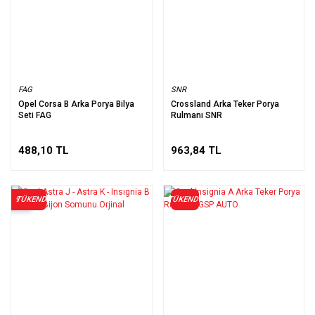
FAG
SNR
Opel Corsa B Arka Porya Bilya
Crossland Arka Teker Porya
Seti FAG
Rulmanı SNR
488,10 TL
963,84 TL
TÜKENDİ
TÜKENDİ
%10