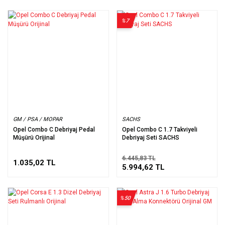
%7
GM / PSA / MOPAR
SACHS
Opel Combo C Debriyaj Pedal
Opel Combo C 1.7 Takviyeli
Müşürü Orijinal
Debriyaj Seti SACHS
6.445,83 TL
1.035,02 TL
5.994,62 TL
%50