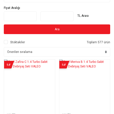
Fiyat Aralığı
TL Arası
Ara
Stoktakiler
Toplam 577 ürün
%8
%8